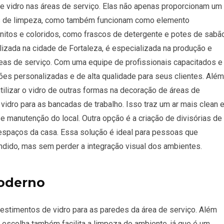
de vidro nas áreas de serviço. Elas não apenas proporcionam um
tos de limpeza, como também funcionam como elemento
onitos e coloridos, como frascos de detergente e potes de sabã
alizada na cidade de Fortaleza, é especializada na produção e
reas de serviço. Com uma equipe de profissionais capacitados e
ções personalizadas e de alta qualidade para seus clientes. Além
utilizar o vidro de outras formas na decoração de áreas de
vidro para as bancadas de trabalho. Isso traz um ar mais clean 
e manutenção do local. Outra opção é a criação de divisórias de
 espaços da casa. Essa solução é ideal para pessoas que
dido, mas sem perder a integração visual dos ambientes.
oderno
vestimentos de vidro para as paredes da área de serviço. Além
 escolha também facilita a limpeza do ambiente, já que é um