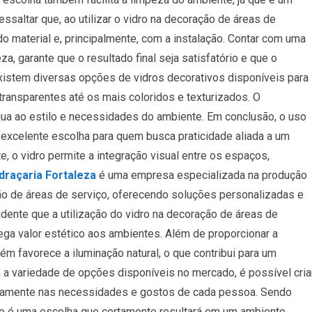
essaltar que, ao utilizar o vidro na decoração de áreas de
do material e, principalmente, com a instalação. Contar com uma
a, garante que o resultado final seja satisfatório e que o
xistem diversas opções de vidros decorativos disponíveis para
ransparentes até os mais coloridos e texturizados. O
ua ao estilo e necessidades do ambiente. Em conclusão, o uso
 excelente escolha para quem busca praticidade aliada a um
, o vidro permite a integração visual entre os espaços,
draçaria Fortaleza
é uma empresa especializada na produção
ão de áreas de serviço, oferecendo soluções personalizadas e
vidente que a utilização do vidro na decoração de áreas de
ega valor estético aos ambientes. Além de proporcionar a
m favorece a iluminação natural, o que contribui para um
a variedade de opções disponíveis no mercado, é possível cria
itamente nas necessidades e gostos de cada pessoa. Sendo
vo é uma escolha que certamente resultará em um ambiente